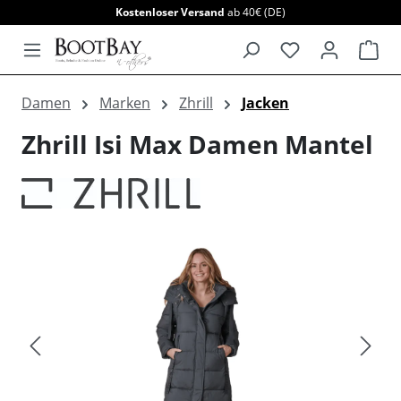
Kostenloser Versand
ab 40€ (DE)
alt springen
War
Damen
Marken
Zhrill
Jacken
Zhrill Isi Max Damen Mantel
Bildergalerie überspringen