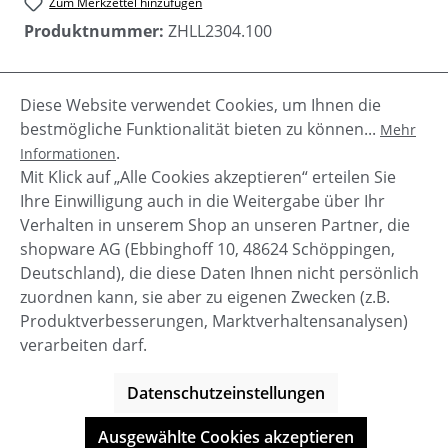
Zum Merkzettel hinzufügen
Produktnummer:
ZHLL2304.100
Diese Website verwendet Cookies, um Ihnen die
Beschreibung
bestmögliche Funktionalität bieten zu können...
Mehr
Der Mantel ISI Max von Zhrill beeindruckt total!Tolle
.
Informationen
Details wie das Zhrill Logo auf dem Innenfutter, der
Mit Klick auf „Alle Cookies akzeptieren“ erteilen Sie
Kaputze, an den M…
Mehr
Ihre Einwilligung auch in die Weitergabe über Ihr
Verhalten in unserem Shop an unseren Partner, die
shopware AG (Ebbinghoff 10, 48624 Schöppingen,
Deutschland), die diese Daten Ihnen nicht persönlich
zuordnen kann, sie aber zu eigenen Zwecken (z.B.
Service-Hotline
Produktverbesserungen, Marktverhaltensanalysen)
verarbeiten darf.
Shop Service
Datenschutzeinstellungen
Informationen
Ausgewählte Cookies akzeptieren