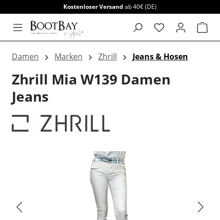
Kostenloser Versand
ab 40€ (DE)
alt springen
War
Damen
Marken
Zhrill
Jeans & Hosen
Zhrill Mia W139 Damen
Jeans
Bildergalerie überspringen