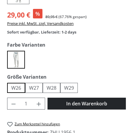
29,00 €
%
89,95 €
(67.76% gespart)
Preise inkl. MwSt. zzgl. Versandkosten
Sofort verfügbar, Lieferzeit: 1-2 days
auswählen
Farbe Varianten
white
auswählen
Größe Varianten
W26
W27
W28
W29
Produkt Anzahl: Gib den gewünschten Wer
In den Warenkorb
Zum Merkzettel hinzufügen
Produktnummer:
ZHLL1956.1