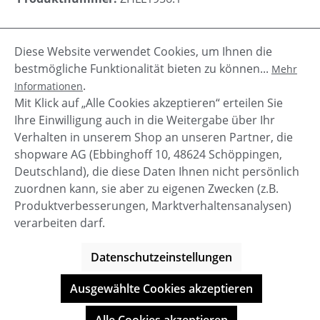
Diese Website verwendet Cookies, um Ihnen die
Beschreibung
bestmögliche Funktionalität bieten zu können...
Mehr
Die Jeanshose Mia von Zhrill hat eine moderne
.
Informationen
Waschung mit leichtem used Look und ein
Mit Klick auf „Alle Cookies akzeptieren“ erteilen Sie
andersfarbigen Hosenbund. Das enggesch…
Mehr
Ihre Einwilligung auch in die Weitergabe über Ihr
Verhalten in unserem Shop an unseren Partner, die
shopware AG (Ebbinghoff 10, 48624 Schöppingen,
Deutschland), die diese Daten Ihnen nicht persönlich
zuordnen kann, sie aber zu eigenen Zwecken (z.B.
Service-Hotline
Produktverbesserungen, Marktverhaltensanalysen)
verarbeiten darf.
Shop Service
Datenschutzeinstellungen
Informationen
Ausgewählte Cookies akzeptieren
© BOOTBAY-n-others
Alle Preise inkl. gesetzl. Mehrwertsteuer zzgl.