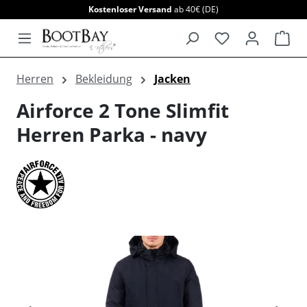
Kostenloser Versand
ab 40€ (DE)
alt springen
War
Herren
Bekleidung
Jacken
Airforce 2 Tone Slimfit
Herren Parka - navy
Bildergalerie überspringen