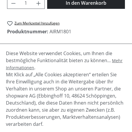
Produkt Anzahl: Gib den gewünschten Wer
In den Warenkorb
Zum Merkzettel hinzufügen
Produktnummer:
AIRM1801
Diese Website verwendet Cookies, um Ihnen die
Beschreibung
bestmögliche Funktionalität bieten zu können...
Mehr
Der Slimfit Parka Herringbone mit natur farbenem
.
Informationen
Fell, hat eine Oberfläche mit Funktion im
Mit Klick auf „Alle Cookies akzeptieren“ erteilen Sie
Fischgräten Muster und ist besond…
Mehr
Ihre Einwilligung auch in die Weitergabe über Ihr
Verhalten in unserem Shop an unseren Partner, die
shopware AG (Ebbinghoff 10, 48624 Schöppingen,
Deutschland), die diese Daten Ihnen nicht persönlich
zuordnen kann, sie aber zu eigenen Zwecken (z.B.
Service-Hotline
Produktverbesserungen, Marktverhaltensanalysen)
verarbeiten darf.
Shop Service