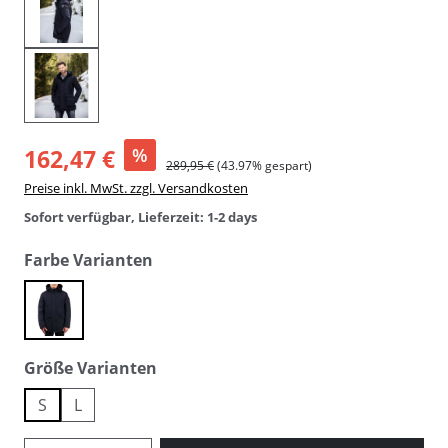
162,47 €
%
289,95 €
(43.97% gespart)
Preise inkl. MwSt. zzgl. Versandkosten
Sofort verfügbar, Lieferzeit: 1-2 days
auswählen
Farbe Varianten
552 dark navy blue / navy
auswählen
Größe Varianten
S
L