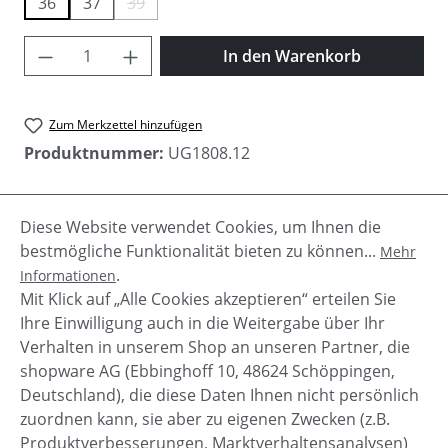
36
37
39
(Diese Option ist zurzeit nicht verfügbar.)
Produkt Anzahl: Gib den gewünschten Wer
In den Warenkorb
Zum Merkzettel hinzufügen
Produktnummer:
UG1808.12
Diese Website verwendet Cookies, um Ihnen die
Beschreibung
bestmögliche Funktionalität bieten zu können...
Mehr
Die Ugg Scuffette II ist ein Hausschuh aus
.
Informationen
luxeriösem Lammfell mit Fellfutter und einer
Mit Klick auf „Alle Cookies akzeptieren“ erteilen Sie
kuscheligen Fell- Manschette. Als La…
Mehr
Ihre Einwilligung auch in die Weitergabe über Ihr
Verhalten in unserem Shop an unseren Partner, die
shopware AG (Ebbinghoff 10, 48624 Schöppingen,
Deutschland), die diese Daten Ihnen nicht persönlich
zuordnen kann, sie aber zu eigenen Zwecken (z.B.
Service-Hotline
Produktverbesserungen, Marktverhaltensanalysen)