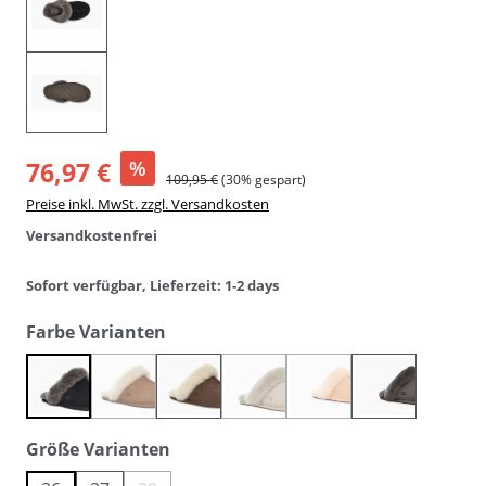
76,97 €
%
109,95 €
(30% gespart)
Preise inkl. MwSt. zzgl. Versandkosten
Versandkostenfrei
Sofort verfügbar, Lieferzeit: 1-2 days
auswählen
Farbe Varianten
(Diese Option ist zurzeit nicht verfügbar.)
(Diese Option ist zurzeit nicht verfüg
(Diese Option ist zurzeit n
black grey
chestnut / hellbraun
espresso / braun
goat
peach fuzz
thunder clo
auswählen
Größe Varianten