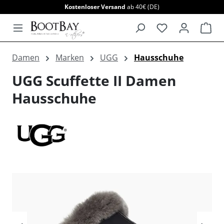
Kostenloser Versand
ab 40€ (DE)
alt springen
War
Damen
Marken
UGG
Hausschuhe
UGG Scuffette II Damen
Hausschuhe
Bildergalerie überspringen