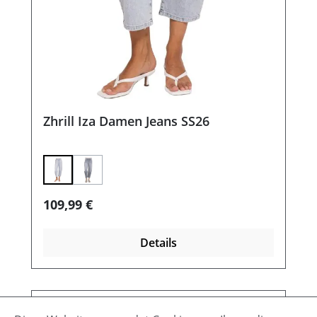
Zhrill Iza Damen Jeans SS26
(Diese Option ist zurzeit nicht verfügbar.)
Regulärer Preis:
109,99 €
Details