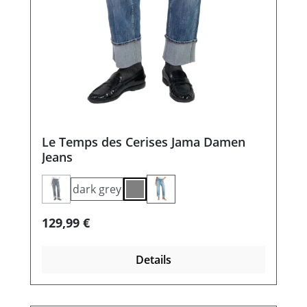
Le Temps des Cerises Jama Damen
Jeans
dark grey
(Diese Option ist zurzeit nicht verfügbar.)
grey
Regulärer Preis:
129,99 €
Details