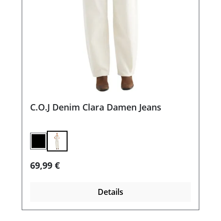
C.O.J Denim Clara Damen Jeans
black vintage
Regulärer Preis:
69,99 €
Details