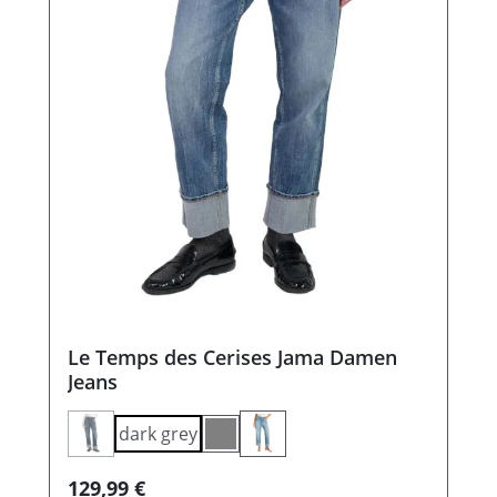
Le Temps des Cerises Jama Damen
Jeans
dark grey
(Diese Option ist zurzeit nicht verfügbar.)
grey
Regulärer Preis:
129,99 €