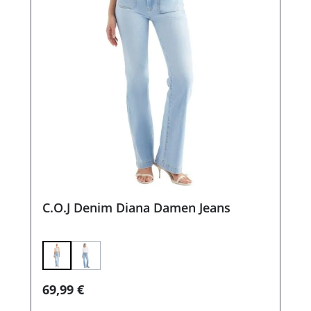
C.O.J Denim Diana Damen Jeans
(Diese Option ist zurzeit nicht verfügbar.)
Regulärer Preis:
69,99 €