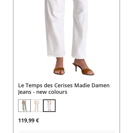
Le Temps des Cerises Madie Damen
Jeans - new colours
(Diese Option ist zurzeit nicht verfügbar.)
Regulärer Preis:
119,99 €