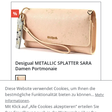
%
Desigual METALLIC SPLATTER SARA
Damen Portmonaie
Diese Website verwendet Cookies, um Ihnen die
Verkaufspreis:
Regulärer Preis:
19,00 €
69,95 €
(72.84% gespart)
bestmögliche Funktionalität bieten zu können...
Mehr
.
Informationen
Details
Mit Klick auf „Alle Cookies akzeptieren“ erteilen Sie