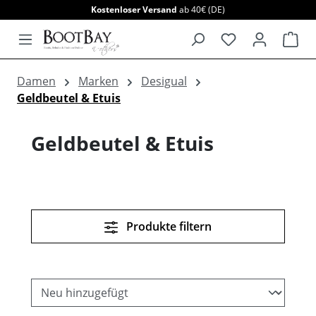
Kostenloser Versand
ab 40€ (DE)
alt springen
War
Damen
Marken
Desigual
Geldbeutel & Etuis
Geldbeutel & Etuis
Produkte filtern