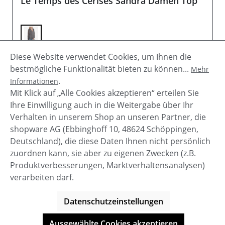
Le Temps des Cerises Sandra Damen Top
Diese Website verwendet Cookies, um Ihnen die
Verkaufspreis:
Regulärer Preis:
24,50 €
74,90 €
(67.29% gespart)
bestmögliche Funktionalität bieten zu können...
Mehr
.
Informationen
Details
Mit Klick auf „Alle Cookies akzeptieren“ erteilen Sie
Ihre Einwilligung auch in die Weitergabe über Ihr
Verhalten in unserem Shop an unseren Partner, die
shopware AG (Ebbinghoff 10, 48624 Schöppingen,
Deutschland), die diese Daten Ihnen nicht persönlich
zuordnen kann, sie aber zu eigenen Zwecken (z.B.
Service-Hotline
Produktverbesserungen, Marktverhaltensanalysen)
verarbeiten darf.
Shop Service
Datenschutzeinstellungen
Informationen
Ausgewählte Cookies akzeptieren