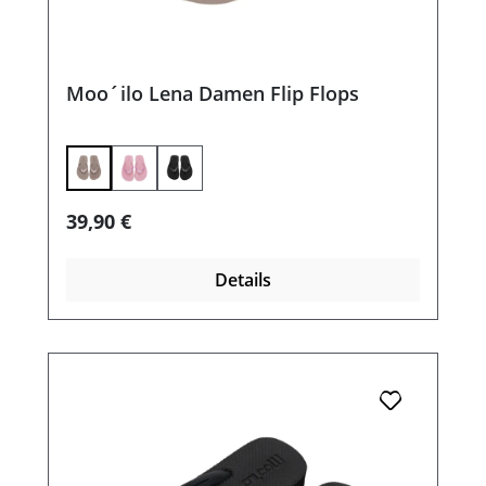
Moo´ilo Lena Damen Flip Flops
Regulärer Preis:
39,90 €
Details