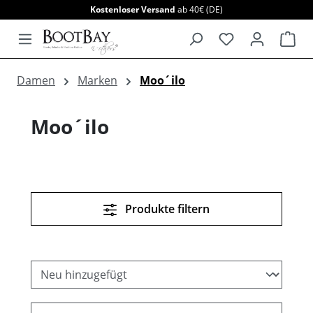
Kostenloser Versand
ab 40€ (DE)
alt springen
War
Damen
Marken
Moo´ilo
Moo´ilo
Produkte filtern