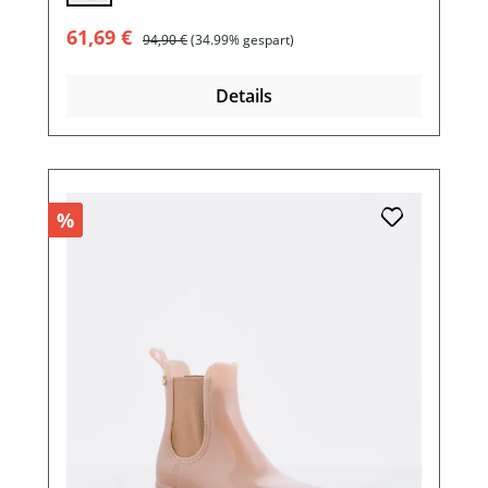
Verkaufspreis:
Regulärer Preis:
61,69 €
94,90 €
(34.99% gespart)
Details
%