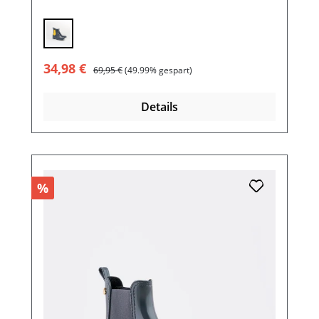
Verkaufspreis:
Regulärer Preis:
34,98 €
69,95 €
(49.99% gespart)
Details
%