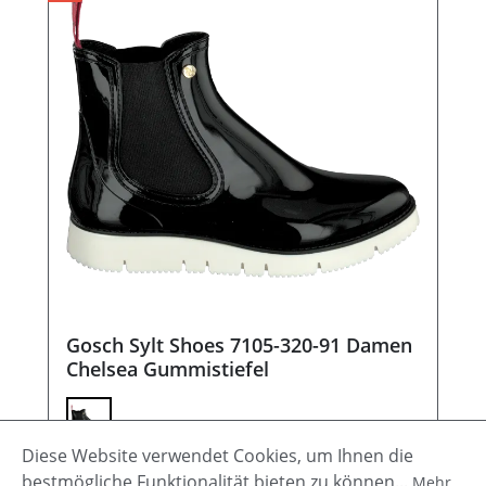
Gosch Sylt Shoes 7105-320-91 Damen
Chelsea Gummistiefel
Diese Website verwendet Cookies, um Ihnen die
Verkaufspreis:
Regulärer Preis:
41,97 €
69,95 €
(40% gespart)
bestmögliche Funktionalität bieten zu können...
Mehr