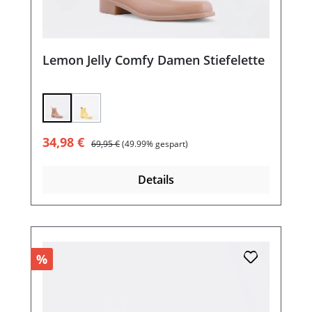
Lemon Jelly Comfy Damen Stiefelette
(Diese Option ist zurzeit nicht verfügbar.)
Verkaufspreis:
Regulärer Preis:
34,98 €
69,95 €
(49.99% gespart)
Details
%