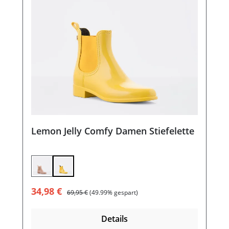
Lemon Jelly Comfy Damen Stiefelette
Verkaufspreis:
Regulärer Preis:
34,98 €
69,95 €
(49.99% gespart)
Details