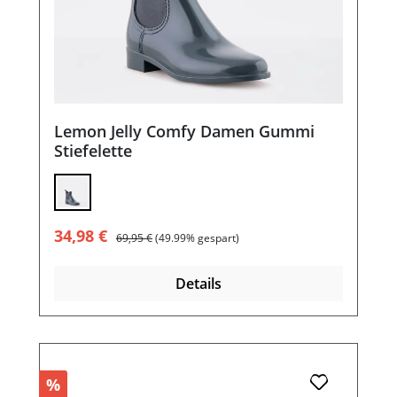
Lemon Jelly Comfy Damen Gummi
Stiefelette
Verkaufspreis:
Regulärer Preis:
34,98 €
69,95 €
(49.99% gespart)
Details
%