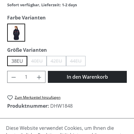
Sofort verfügbar, Lieferzeit: 1-2 days
auswählen
Farbe Varianten
navy / navy
auswählen
Größe Varianten
38EU
40EU
42EU
44EU
(Diese Option ist zurzeit nicht verfügbar.)
(Diese Option ist zurzeit nicht verfügbar.)
(Diese Option ist zurzeit nicht ve
Produkt Anzahl: Gib den gewünschten Wer
In den Warenkorb
Zum Merkzettel hinzufügen
Produktnummer:
DHW1848
Diese Website verwendet Cookies, um Ihnen die
Beschreibung