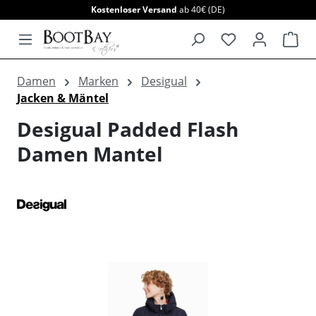
Kostenloser Versand
ab 40€ (DE)
alt springen
War
Damen
Marken
Desigual
Jacken & Mäntel
Desigual Padded Flash
Damen Mantel
Bildergalerie überspringen