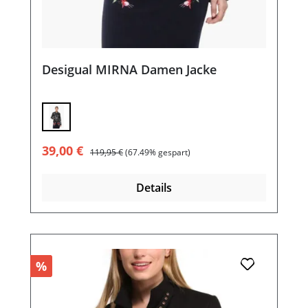
Desigual MIRNA Damen Jacke
Verkaufspreis:
Regulärer Preis:
39,00 €
119,95 €
(67.49% gespart)
Details
%