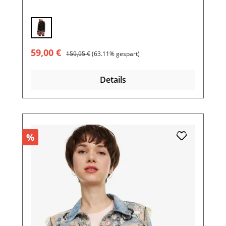
Verkaufspreis:
Regulärer Preis:
59,00 €
159,95 €
(63.11% gespart)
Details
%