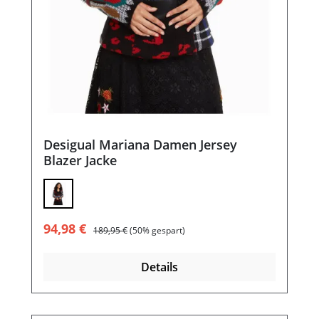
Desigual Mariana Damen Jersey
Blazer Jacke
Verkaufspreis:
Regulärer Preis:
94,98 €
189,95 €
(50% gespart)
Details