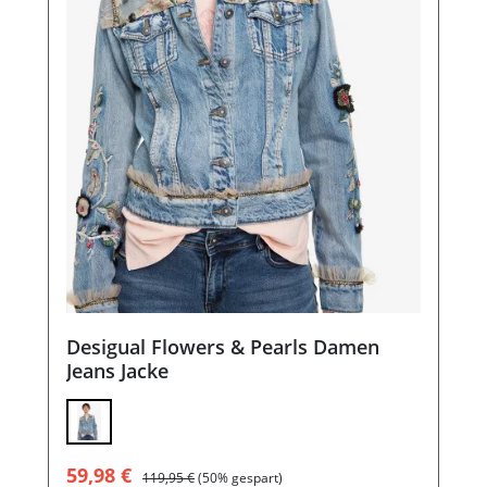
Desigual Flowers & Pearls Damen
Jeans Jacke
Verkaufspreis:
Regulärer Preis:
59,98 €
119,95 €
(50% gespart)