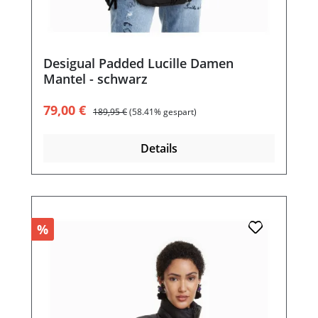
Desigual Padded Lucille Damen
Mantel - schwarz
Verkaufspreis:
Regulärer Preis:
79,00 €
189,95 €
(58.41% gespart)
Details
%