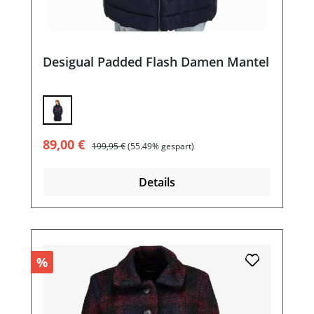
Desigual Padded Flash Damen Mantel
Verkaufspreis:
Regulärer Preis:
89,00 €
199,95 €
(55.49% gespart)
Details
%