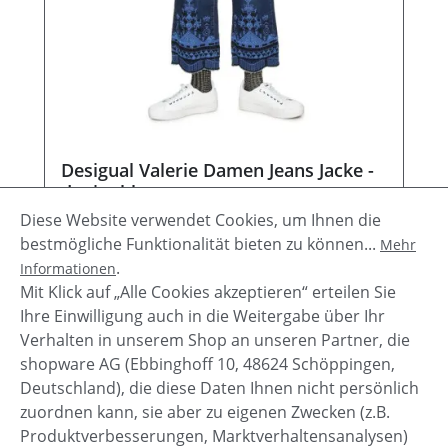
Desigual Valerie Damen Jeans Jacke -
denim blau
Diese Website verwendet Cookies, um Ihnen die
Verkaufspreis:
Regulärer Preis:
59,98 €
119,95 €
(50% gespart)
bestmögliche Funktionalität bieten zu können...
Mehr
.
Informationen
Details
Mit Klick auf „Alle Cookies akzeptieren“ erteilen Sie
Ihre Einwilligung auch in die Weitergabe über Ihr
Verhalten in unserem Shop an unseren Partner, die
shopware AG (Ebbinghoff 10, 48624 Schöppingen,
Deutschland), die diese Daten Ihnen nicht persönlich
zuordnen kann, sie aber zu eigenen Zwecken (z.B.
Service-Hotline
Produktverbesserungen, Marktverhaltensanalysen)