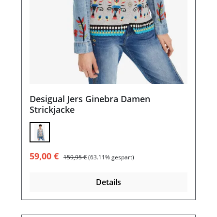
Desigual Jers Ginebra Damen
Strickjacke
Verkaufspreis:
Regulärer Preis:
59,00 €
159,95 €
(63.11% gespart)
Details