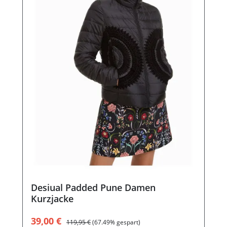
Desiual Padded Pune Damen
Kurzjacke
Verkaufspreis:
Regulärer Preis:
39,00 €
119,95 €
(67.49% gespart)