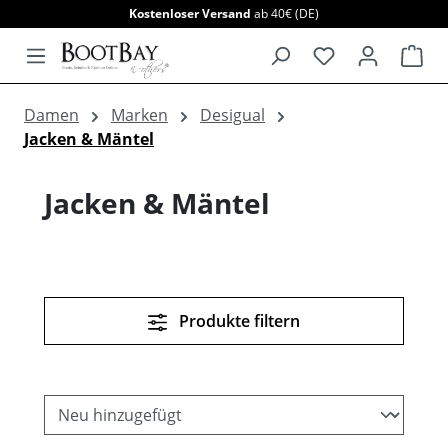
Kostenloser Versand
ab 40€ (DE)
alt springen
War
Damen
Marken
Desigual
Jacken & Mäntel
Jacken & Mäntel
Produkte filtern