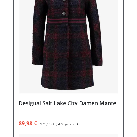
Desigual Salt Lake City Damen Mantel
Verkaufspreis:
Regulärer Preis:
89,98 €
179,95 €
(50% gespart)