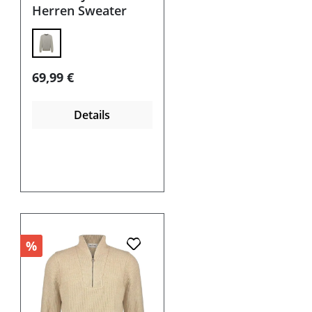
Herren Sweater
Regulärer Preis:
69,99 €
Details
%