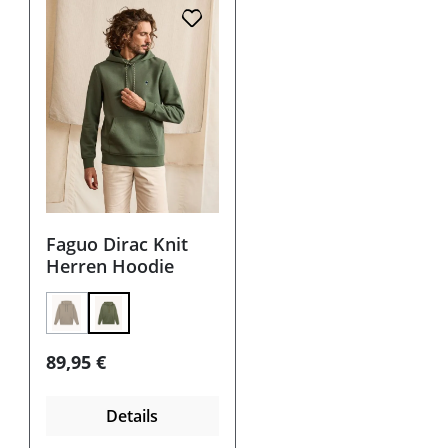
Faguo Dirac Knit
Herren Hoodie
(Diese Option ist zurzeit nicht verfügbar.)
Regulärer Preis:
89,95 €
Details