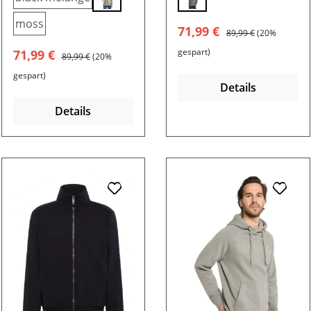
moss
Verkaufspreis:
Regulärer Preis:
71,99 €
89,99 €
(20%
Verkaufspreis:
Regulärer Preis:
gespart)
71,99 €
89,99 €
(20%
gespart)
Details
Details