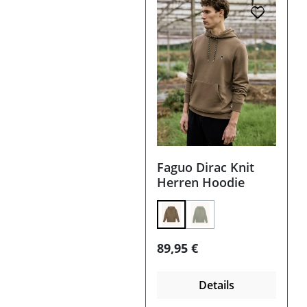
Faguo Dirac Knit
Herren Hoodie
(Diese Option ist zurzei
Regulärer Preis:
89,95 €
Details