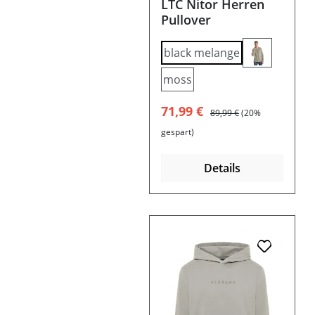
LTC Nitor Herren
Pullover
black melange
moss
Verkaufspreis:
Regulärer Preis:
71,99 €
89,99 €
(20%
gespart)
Details