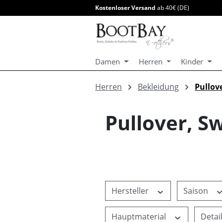
Kostenloser Versand
ab 40€ (DE)
springen
Zur Hauptnavigation springen
Damen
Herren
Kinder
Herren
Bekleidung
Pullov
Pullover, S
Hersteller
Saison
Hauptmaterial
Detai