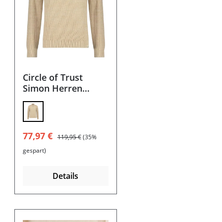
Circle of Trust
Simon Herren
Pullover
Verkaufspreis:
Regulärer Preis:
77,97 €
119,95 €
(35%
gespart)
Details