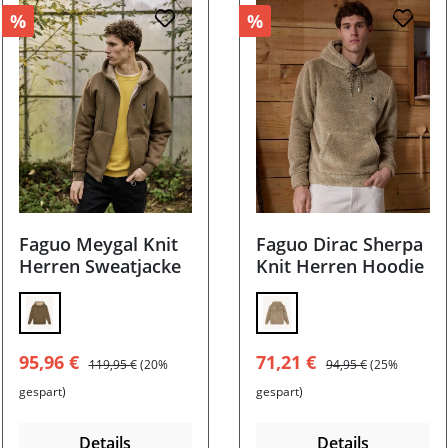
%
%
Faguo Meygal Knit
Faguo Dirac Sherpa
Herren Sweatjacke
Knit Herren Hoodie
t nicht verfügbar.)
Verkaufspreis:
Regulärer Preis:
Verkaufspreis:
Regulärer Preis:
95,96 €
71,21 €
119,95 €
(20%
94,95 €
(25%
gespart)
gespart)
Details
Details