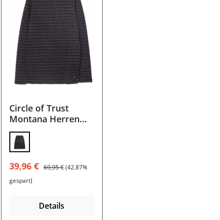
Circle of Trust
Montana Herren
Pullover
Verkaufspreis:
Regulärer Preis:
39,96 €
69,95 €
(42.87%
gespart)
Details