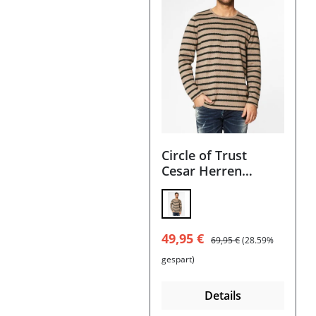
Circle of Trust
Cesar Herren
Longsleeve
Verkaufspreis:
Regulärer Preis:
49,95 €
69,95 €
(28.59%
gespart)
Details