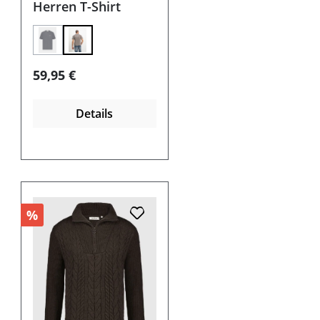
Herren T-Shirt
(Diese Option ist zurzeit nicht verfügbar.)
Regulärer Preis:
59,95 €
Details
%