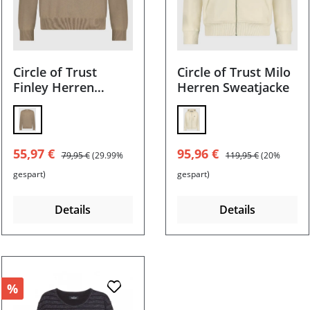
Circle of Trust
Circle of Trust Milo
Finley Herren
Herren Sweatjacke
Pullover
Verkaufspreis:
Regulärer Preis:
Verkaufspreis:
Regulärer Preis:
55,97 €
95,96 €
79,95 €
(29.99%
119,95 €
(20%
gespart)
gespart)
Details
Details
%