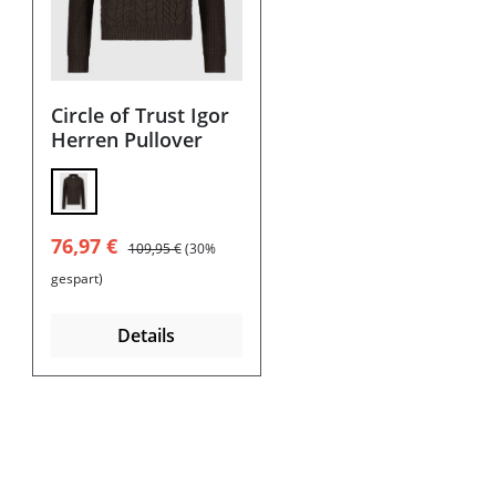
Circle of Trust Igor
Herren Pullover
Verkaufspreis:
Regulärer Preis:
76,97 €
109,95 €
(30%
gespart)
Details