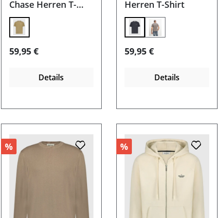
Chase Herren T-
Herren T-Shirt
Shirt
Regulärer Preis:
Regulärer Preis:
59,95 €
59,95 €
Details
Details
%
%