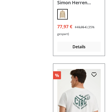
Simon Herren
Pullover
Verkaufspreis:
Regulärer Preis:
77,97 €
119,95 €
(35%
gespart)
Details
%