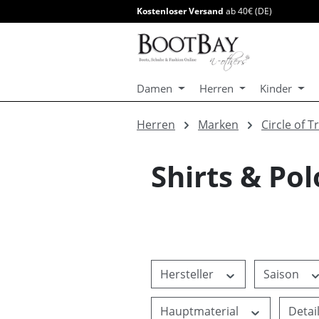
Kostenloser Versand
ab 40€ (DE)
springen
Zur Hauptnavigation springen
Damen
Herren
Kinder
Herren
Marken
Circle of T
Shirts & Pol
Hersteller
Saison
Hauptmaterial
Detai