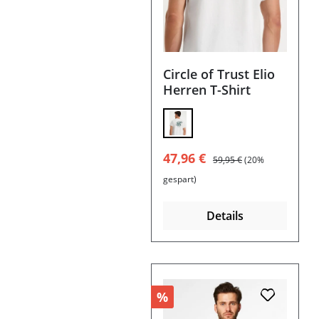
Circle of Trust Elio
Herren T-Shirt
Verkaufspreis:
Regulärer Preis:
47,96 €
59,95 €
(20%
gespart)
Details
%