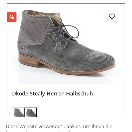
%
Dkode Stealy Herren Halbschuh
(Diese Option ist zurzeit nicht verfügbar.)
Diese Website verwendet Cookies, um Ihnen die
Verkaufspreis:
Regulärer Preis:
69,95 €
149,00 €
(53.05% gespart)