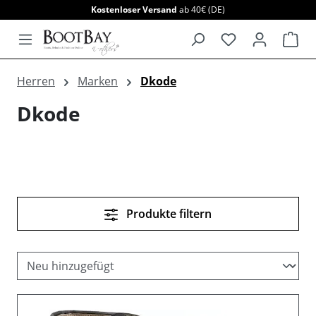
Kostenloser Versand
ab 40€ (DE)
alt springen
War
Herren
Marken
Dkode
Dkode
Produkte filtern