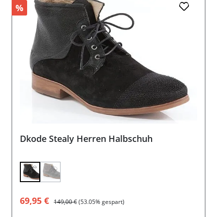
%
Dkode Stealy Herren Halbschuh
(Diese Option ist zurzeit nicht verfügbar.)
Verkaufspreis:
Regulärer Preis:
69,95 €
149,00 €
(53.05% gespart)