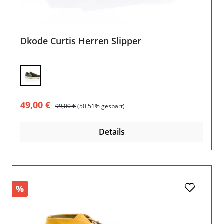
Dkode Curtis Herren Slipper
Verkaufspreis:
Regulärer Preis:
49,00 €
99,00 €
(50.51% gespart)
Details
%