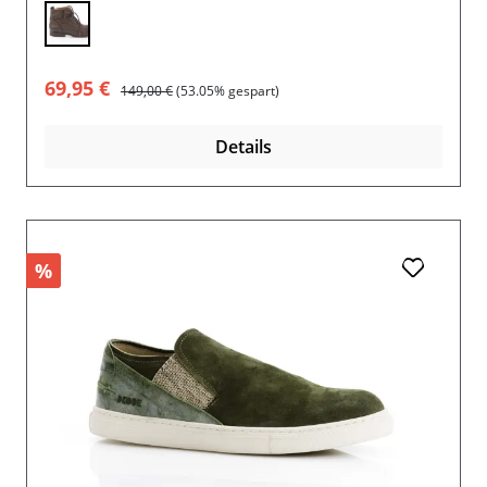
Verkaufspreis:
Regulärer Preis:
69,95 €
149,00 €
(53.05% gespart)
Details
%