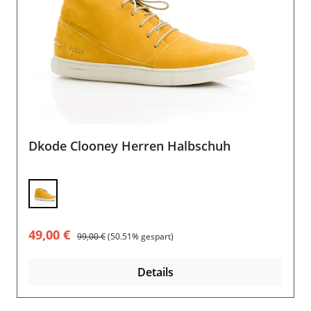
Dkode Clooney Herren Halbschuh
Verkaufspreis:
Regulärer Preis:
49,00 €
99,00 €
(50.51% gespart)
Details