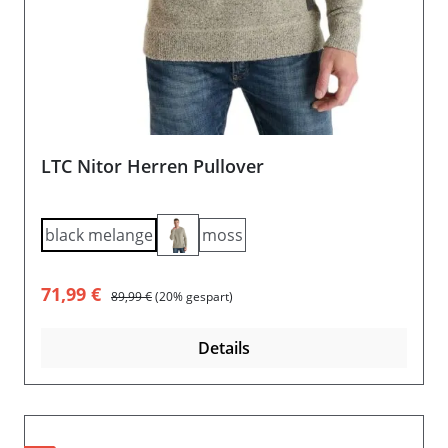
LTC Nitor Herren Pullover
black melange
moss
Verkaufspreis:
Regulärer Preis:
71,99 €
89,99 €
(20% gespart)
Details