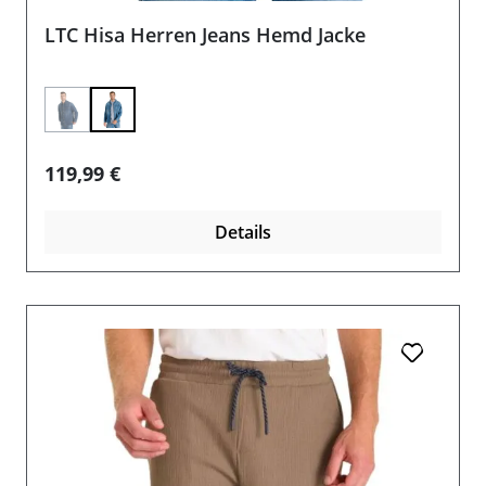
LTC Hisa Herren Jeans Hemd Jacke
(Diese Option ist zurzeit nicht verfügbar.)
Regulärer Preis:
119,99 €
Details