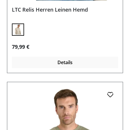
LTC Relis Herren Leinen Hemd
Regulärer Preis:
79,99 €
Details