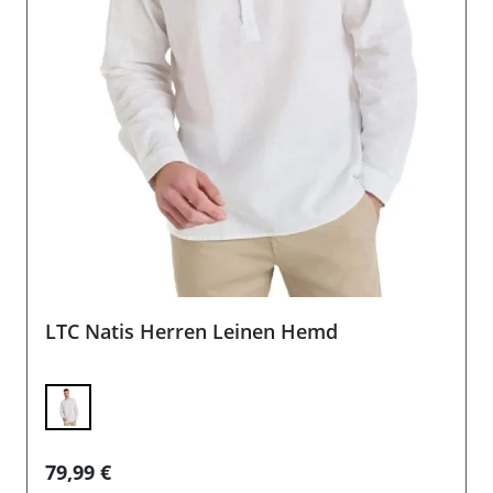
LTC Natis Herren Leinen Hemd
Regulärer Preis:
79,99 €