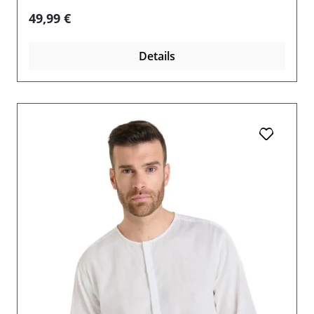
Regulärer Preis:
49,99 €
Details