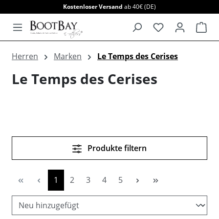
Kostenloser Versand
ab 40€ (DE)
alt springen
War
Herren
Marken
Le Temps des Cerises
Le Temps des Cerises
Produkte filtern
Seite
Seite
Seite
Seite
Seite
1
2
3
4
5