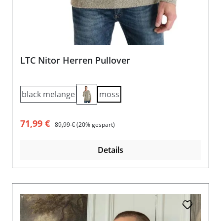
LTC Nitor Herren Pullover
black melange
moss
Verkaufspreis:
Regulärer Preis:
71,99 €
89,99 €
(20% gespart)
Details