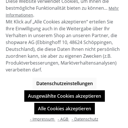
Diese Website verwendet Cookies, um Ihnen die
bestmögliche Funktionalität bieten zu können...
Mehr
.
Informationen
Mit Klick auf „Alle Cookies akzeptieren“ erteilen Sie
Ihre Einwilligung auch in die Weitergabe über Ihr
Verhalten in unserem Shop an unseren Partner, die
shopware AG (Ebbinghoff 10, 48624 Schöppingen,
Deutschland), die diese Daten Ihnen nicht persönlich
zuordnen kann, sie aber zu eigenen Zwecken (z.B.
Service-Hotline
Produktverbesserungen, Marktverhaltensanalysen)
verarbeiten darf.
Shop Service
Datenschutzeinstellungen
Informationen
Ausgewählte Cookies akzeptieren
© BOOTBAY-n-others
Alle Cookies akzeptieren
Alle Preise inkl. gesetzl. Mehrwertsteuer zzgl.
Versandkosten
- Impressum
- AGB
- Datenschutz
Shop-Entwicklung durch
cookie.design