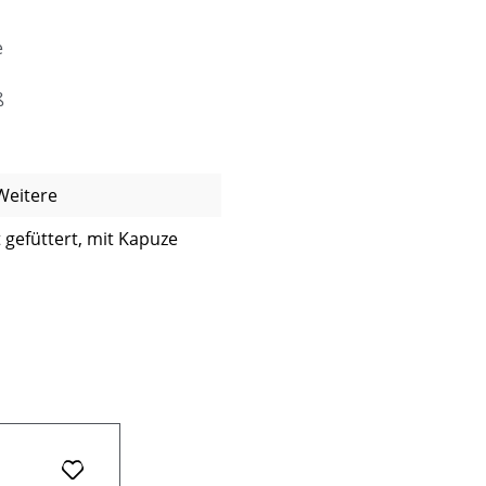
e
ß
Weitere
t gefüttert, mit Kapuze