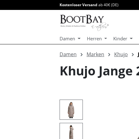
Kostenloser Versand
ab 40€ (DE)
springen
Zur Hauptnavigation springen
Damen
Herren
Kinder
Damen
Marken
Khujo
Khujo Jange
Bildergalerie überspringen