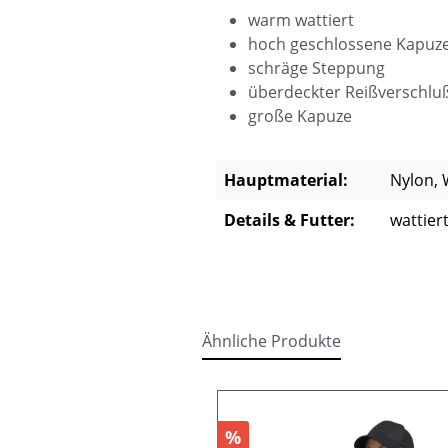
warm wattiert
hoch geschlossene Kapuz
schräge Steppung
überdeckter Reißverschlu
große Kapuze
Hauptmaterial:
Nylon, 
Details & Futter:
wattier
Ähnliche Produkte
Produktgalerie überspringen
%