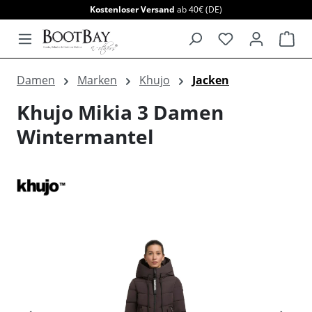
Kostenloser Versand
ab 40€ (DE)
alt springen
War
Damen
Marken
Khujo
Jacken
Khujo Mikia 3 Damen
Wintermantel
Bildergalerie überspringen