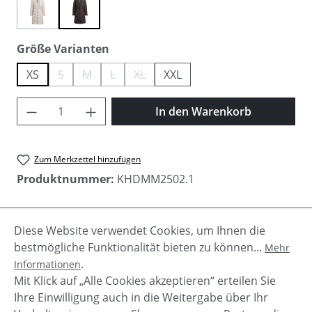
(Diese Option ist zurzeit nicht verfügbar.)
dus-bei
mod-plu
auswählen
Größe Varianten
XS
S
M
L
XL
XXL
(Diese Option ist zurzeit nicht verfügbar.)
(Diese Option ist zurzeit nicht verfügbar.)
(Diese Option ist zurzeit nicht verfügbar.)
(Diese Option ist zurzeit nicht verfügbar.)
Produkt Anzahl: Gib den gewünschten Wer
In den Warenkorb
Zum Merkzettel hinzufügen
Produktnummer:
KHDMM2502.1
Diese Website verwendet Cookies, um Ihnen die
Beschreibung
bestmögliche Funktionalität bieten zu können...
Mehr
Herrlich warmer Damen Kurzmantel "Mikia" von
.
Informationen
Khujo dank hoch schließender Kapuze und
Mit Klick auf „Alle Cookies akzeptieren“ erteilen Sie
interessanter Steppung. Kapuze mit Kor…
Mehr
Ihre Einwilligung auch in die Weitergabe über Ihr