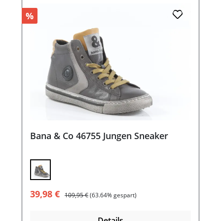
%
Bana & Co 46755 Jungen Sneaker
Verkaufspreis:
Regulärer Preis:
39,98 €
109,95 €
(63.64% gespart)
Details