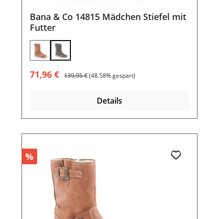
Bana & Co 14815 Mädchen Stiefel mit
Futter
Verkaufspreis:
Regulärer Preis:
71,96 €
139,95 €
(48.58% gespart)
Details
%