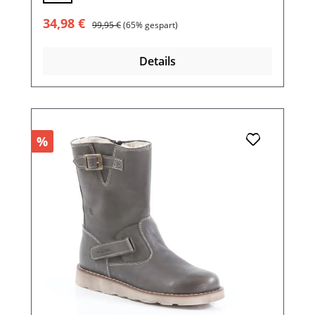
Verkaufspreis:
Regulärer Preis:
34,98 €
99,95 €
(65% gespart)
Details
%