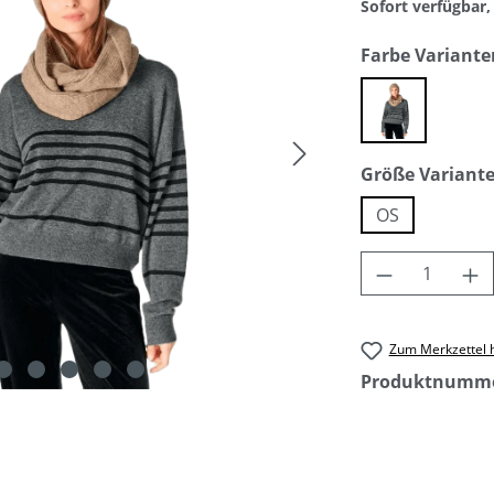
Sofort verfügbar, 
Farbe Variante
taupe
Größe Variant
OS
Produkt An
Zum Merkzettel 
Produktnumm