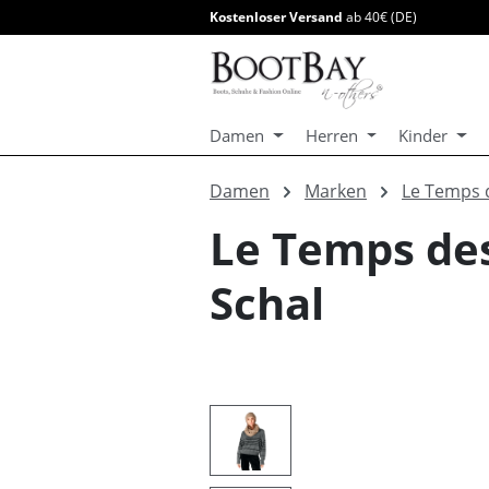
Kostenloser Versand
ab 40€ (DE)
springen
Zur Hauptnavigation springen
Damen
Herren
Kinder
Damen
Marken
Le Temps 
Le Temps de
Schal
Bildergalerie überspringen