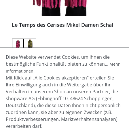
Le Temps des Cerises Mikel Damen Schal
Diese Website verwendet Cookies, um Ihnen die
Verkaufspreis:
Regulärer Preis:
27,99 €
34,99 €
(20.01% gespart)
bestmögliche Funktionalität bieten zu können...
Mehr
.
Informationen
Details
Mit Klick auf „Alle Cookies akzeptieren“ erteilen Sie
Ihre Einwilligung auch in die Weitergabe über Ihr
Verhalten in unserem Shop an unseren Partner, die
shopware AG (Ebbinghoff 10, 48624 Schöppingen,
Deutschland), die diese Daten Ihnen nicht persönlich
zuordnen kann, sie aber zu eigenen Zwecken (z.B.
Service-Hotline
Produktverbesserungen, Marktverhaltensanalysen)
verarbeiten darf.