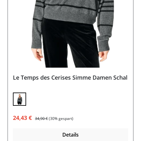
Le Temps des Cerises Simme Damen Schal
Verkaufspreis:
Regulärer Preis:
24,43 €
34,90 €
(30% gespart)
Details