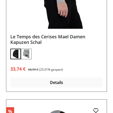
Le Temps des Cerises Mael Damen
Kapuzen Schal
Verkaufspreis:
Regulärer Preis:
33,74 €
44,99 €
(25.01% gespart)
Details
%