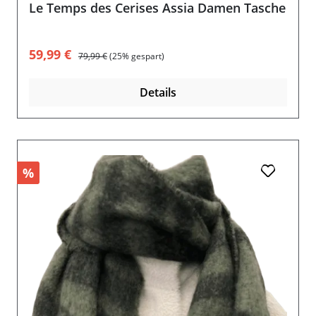
Le Temps des Cerises Assia Damen Tasche
Verkaufspreis:
Regulärer Preis:
59,99 €
79,99 €
(25% gespart)
Details
%