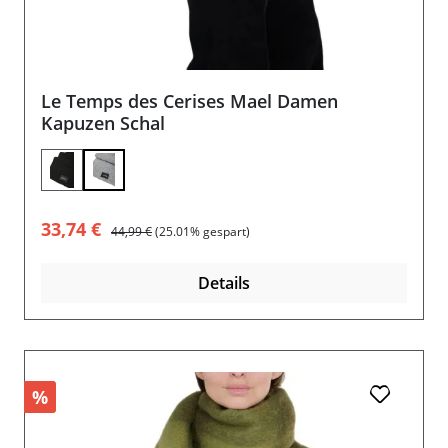
Le Temps des Cerises Mael Damen
Kapuzen Schal
Verkaufspreis:
Regulärer Preis:
33,74 €
44,99 €
(25.01% gespart)
Details
%