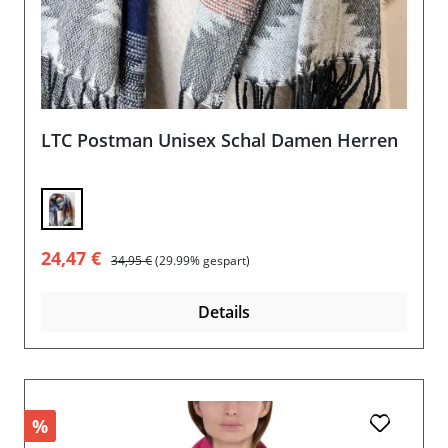
LTC Postman Unisex Schal Damen Herren
Verkaufspreis:
Regulärer Preis:
24,47 €
34,95 €
(29.99% gespart)
Details
%