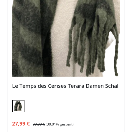
Le Temps des Cerises Terara Damen Schal
Verkaufspreis:
Regulärer Preis:
27,99 €
39,99 €
(30.01% gespart)