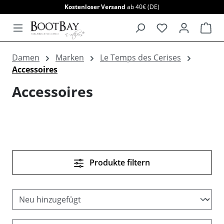
Kostenloser Versand
ab 40€ (DE)
alt springen
War
Damen
Marken
Le Temps des Cerises
Accessoires
Accessoires
Produkte filtern