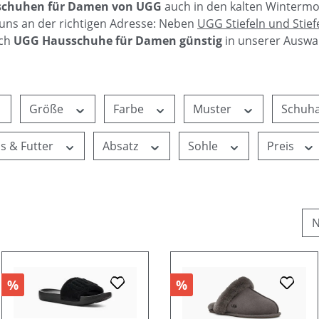
schuhen für Damen von UGG
auch in den kalten Winterm
 uns an der richtigen Adresse: Neben
UGG Stiefeln und Stief
uch
UGG Hausschuhe für Damen günstig
in unserer Auswa
Größe
Farbe
Muster
Schuh
ls & Futter
Absatz
Sohle
Preis
%
%