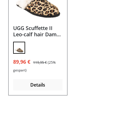
UGG Scuffette II
Leo-calf hair Damen
Hausschuhe -
schwarz mit
Geschenkbox
Verkaufspreis:
Regulärer Preis:
89,96 €
119,95 €
(25%
gespart)
Details