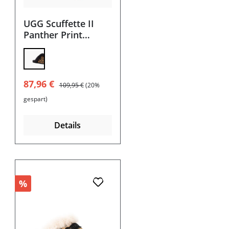
UGG Scuffette II
Panther Print
Damen Hausschuhe
 ist zurzeit nicht verfügbar.)
Verkaufspreis:
Regulärer Preis:
87,96 €
109,95 €
(20%
gespart)
Details
%