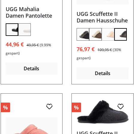
UGG Mahalia
UGG Scuffette II
Damen Pantolette
Damen Hausschuhe
(Diese Option
Verkaufspreis:
Regulärer Preis:
44,96 €
49,95 €
(9.99%
Verkaufspreis:
Regulärer Preis:
76,97 €
109,95 €
(30%
gespart)
gespart)
Details
Details
%
%
UGG Scuffette II