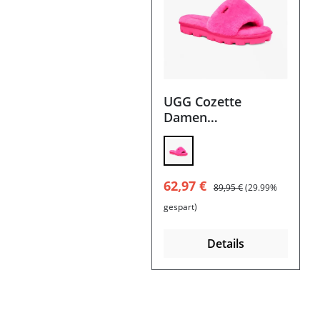
UGG Cozette
Damen
Hausschuhe,
Sandale
Verkaufspreis:
Regulärer Preis:
62,97 €
89,95 €
(29.99%
gespart)
Details