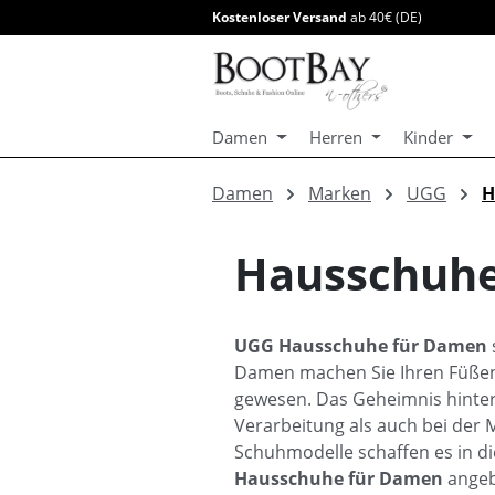
Kostenloser Versand
ab 40€ (DE)
springen
Zur Hauptnavigation springen
Damen
Herren
Kinder
Damen
Marken
UGG
H
Hausschuh
UGG Hausschuhe für Damen
Damen machen Sie Ihren Füßen
gewesen. Das Geheimnis hinte
Verarbeitung als auch bei der 
Schuhmodelle schaffen es in d
Hausschuhe für Damen
angeb