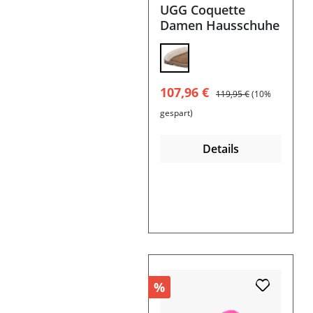
UGG Coquette
Damen Hausschuhe
Verkaufspreis:
Regulärer Preis:
107,96 €
119,95 €
(10%
gespart)
Details
%