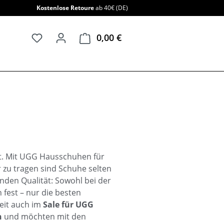
Kostenlose Retoure
ab 40€ (DE)
0,00 €
Warenkorb enthält 0 Positi
gt. Mit UGG Hausschuhen für
zu tragen sind Schuhe selten
nden Qualität: Sowohl bei der
 fest – nur die besten
eit auch im
Sale für
UGG
n
und möchten mit den