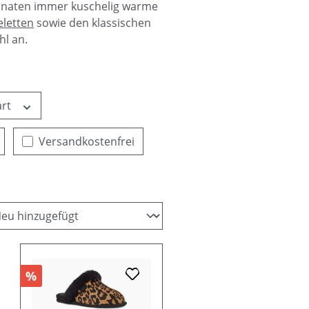
onaten immer kuschelig warme
eletten
sowie den klassischen
hl an.
art
Filter hinzufügen: Versandkostenfrei
Versandkostenfrei
%