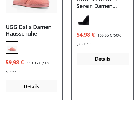
Serein Damen
Hausschuhe
UGG Dalla Damen
Hausschuhe
Verkaufspreis:
Regulärer Preis:
54,98 €
109,95 €
(50%
gespart)
Details
Verkaufspreis:
Regulärer Preis:
59,98 €
119,95 €
(50%
gespart)
Details