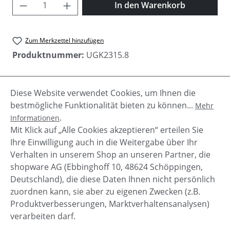
Produkt Anzahl: Gib den gewünschten Wer
In den Warenkorb
Zum Merkzettel hinzufügen
Produktnummer:
UGK2315.8
Diese Website verwendet Cookies, um Ihnen die
Beschreibung
bestmögliche Funktionalität bieten zu können...
Mehr
Der Bailey Button II - ein Kultstiefel auch für die
.
Informationen
Kleinen mit Holzknopf an der Seite!Diese
Mit Klick auf „Alle Cookies akzeptieren“ erteilen Sie
flauschigen Kinderstiefel aus f…
Mehr
Ihre Einwilligung auch in die Weitergabe über Ihr
Verhalten in unserem Shop an unseren Partner, die
shopware AG (Ebbinghoff 10, 48624 Schöppingen,
Deutschland), die diese Daten Ihnen nicht persönlich
zuordnen kann, sie aber zu eigenen Zwecken (z.B.
Service-Hotline
Produktverbesserungen, Marktverhaltensanalysen)
verarbeiten darf.
Shop Service