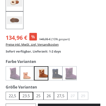
134,96 €
%
149,95 €
(10% gespart)
Preise inkl. MwSt. zzgl. Versandkosten
Sofort verfügbar, Lieferzeit: 1-2 days
auswählen
Farbe Varianten
(Diese Option ist zurzeit nicht verfügbar.)
(Diese Option ist zurzeit nicht verfüg
(Diese Option ist zurzeit n
astoria
cerise pink
chestnut
navy
purple violett
auswählen
Größe Varianten
22,5
23.5
25
26
27,5
27
29
(Diese Option ist zurzeit
(Diese Option ist