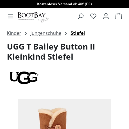
Kostenloser Versand
ab 40€ (DE)
alt springen
War
Kinder
Jungenschuhe
Stiefel
UGG T Bailey Button II
Kleinkind Stiefel
Bildergalerie überspringen