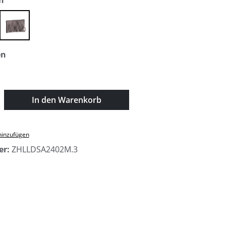
n
o chip
taupe
auswählen
en
zahl: Gib den gewünschten Wert ein oder
In den Warenkorb
hinzufügen
er:
ZHLLDSA2402M.3