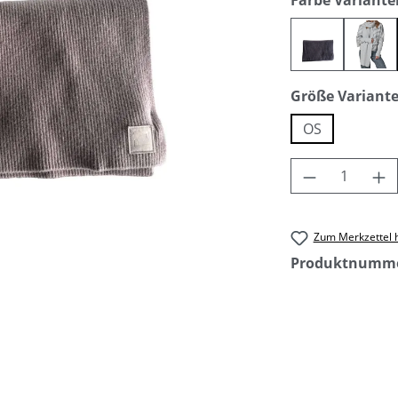
Farbe Variante
anthra
micr
Größe Variant
OS
Produkt An
Zum Merkzettel 
Produktnumm