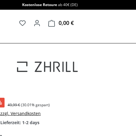
Kostenlose Retoure
ab 40€ (DE)
0,00 €
Warenkorb enthält 0 Positi
%
49,99 €
(30.01% gespart)
. zzgl. Versandkosten
Lieferzeit: 1-2 days
auswählen