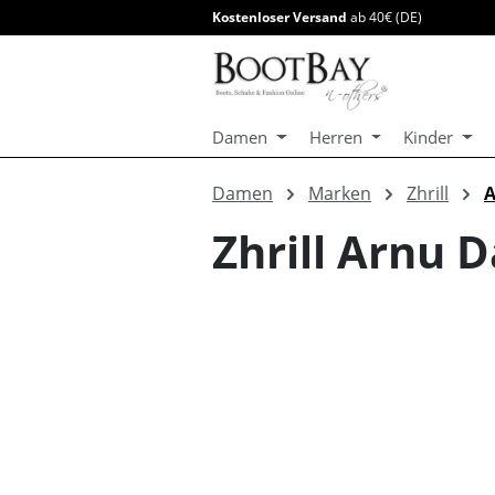
Kostenloser Versand
ab 40€ (DE)
springen
Zur Hauptnavigation springen
Damen
Herren
Kinder
Damen
Marken
Zhrill
A
Zhrill Arnu 
Bildergalerie überspringen