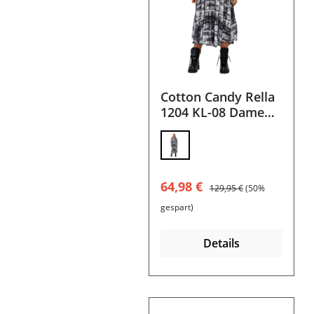
Cotton Candy Rella
1204 KL-08 Damen
Kleid
Verkaufspreis:
Regulärer Preis:
64,98 €
129,95 €
(50%
gespart)
Details