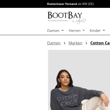
Kostenloser Versand
ab 40€ (DE)
springen
Zur Hauptnavigation springen
Damen
Herren
Kinder
Damen
Marken
Cotton C