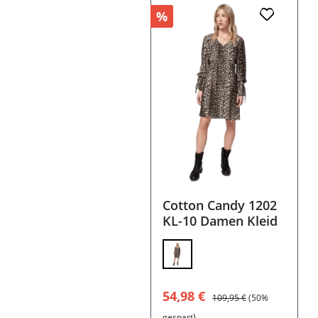
%
Cotton Candy 1202
KL-10 Damen Kleid
Verkaufspreis:
Regulärer Preis:
54,98 €
109,95 €
(50%
gespart)