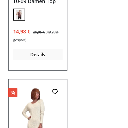
T0-09 Damen Top
Verkaufspreis:
Regulärer Preis:
14,98 €
29,95 €
(49.98%
gespart)
Details
%