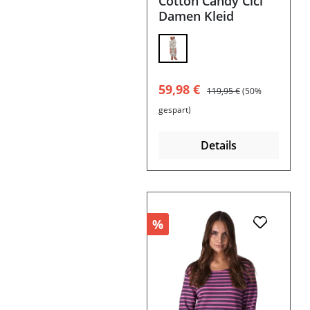
Cotton Candy Cici
Damen Kleid
Verkaufspreis:
Regulärer Preis:
59,98 €
119,95 €
(50%
gespart)
Details
%