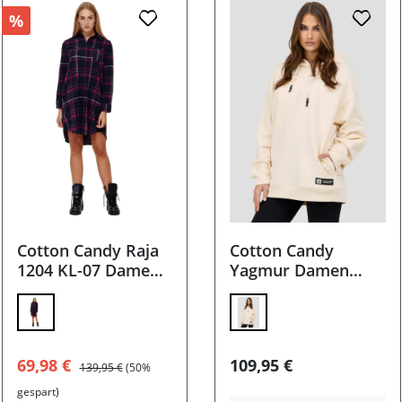
%
Cotton Candy Raja
Cotton Candy
1204 KL-07 Damen
Yagmur Damen
Kleid
Hoodie
Verkaufspreis:
Regulärer Preis:
Regulärer Preis:
69,98 €
109,95 €
139,95 €
(50%
gespart)