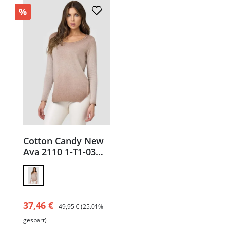
%
Cotton Candy New
Ava 2110 1-T1-03
Damen
Langarmshirt
Verkaufspreis:
Regulärer Preis:
37,46 €
49,95 €
(25.01%
gespart)