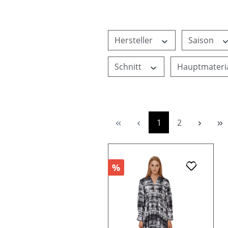
Hersteller
Saison
Schnitt
Hauptmateri
Seite
Seite
1
2
%