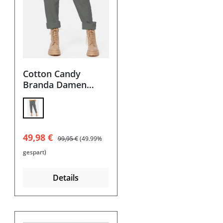
Cotton Candy
Branda Damen
Cord Hose
Verkaufspreis:
Regulärer Preis:
49,98 €
99,95 €
(49.99%
gespart)
Details