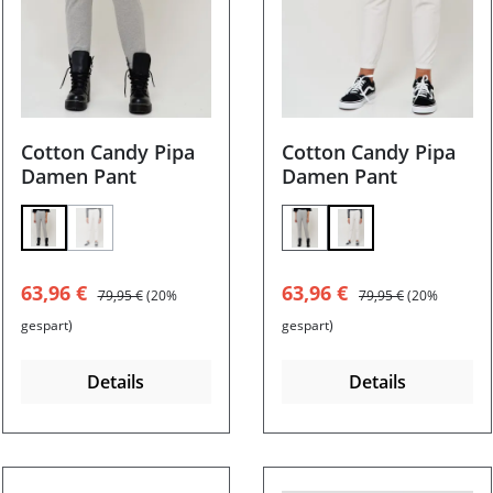
Cotton Candy Pipa
Cotton Candy Pipa
Damen Pant
Damen Pant
(Diese Option ist zurzeit nicht verfügbar.)
Verkaufspreis:
Regulärer Preis:
Verkaufspreis:
Regulärer Preis:
63,96 €
63,96 €
79,95 €
(20%
79,95 €
(20%
gespart)
gespart)
Details
Details