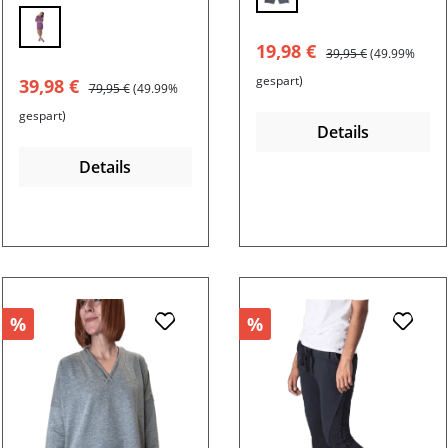
geringelt
Verkaufspreis:
Regulärer Preis:
19,98 €
39,95 €
(49.99%
gespart)
Verkaufspreis:
Regulärer Preis:
39,98 €
79,95 €
(49.99%
gespart)
Details
Details
%
%