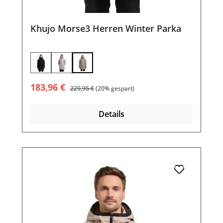
Khujo Morse3 Herren Winter Parka
Verkaufspreis:
Regulärer Preis:
183,96 €
229,95 €
(20% gespart)
Details