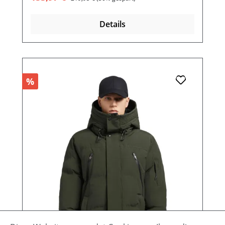
Details
%