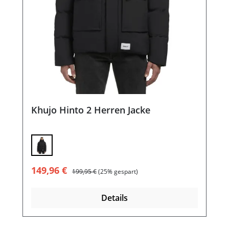
Khujo Hinto 2 Herren Jacke
Verkaufspreis:
Regulärer Preis:
149,96 €
199,95 €
(25% gespart)
Details