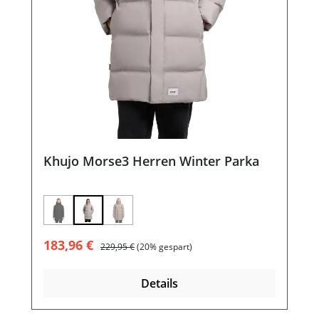
Khujo Morse3 Herren Winter Parka
(Diese Option ist zurzeit nicht verfügbar.)
(Diese Option ist zurzeit nicht verfügbar.)
Verkaufspreis:
Regulärer Preis:
183,96 €
229,95 €
(20% gespart)
Details