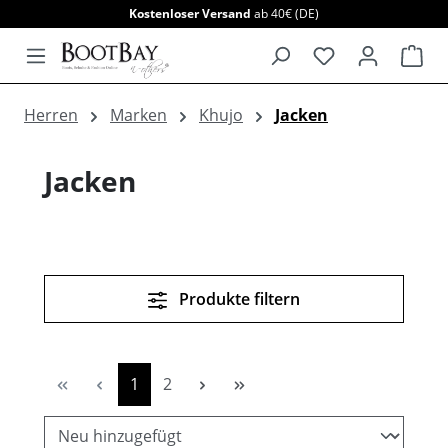
Kostenloser Versand
ab 40€ (DE)
alt springen
War
Herren
Marken
Khujo
Jacken
Jacken
Produkte filtern
Seite
Seite
1
2