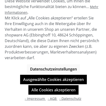
Diese Website verwendet Cookies, um Ihnen die
bestmögliche Funktionalität bieten zu können...
Mehr
.
Informationen
Mit Klick auf „Alle Cookies akzeptieren“ erteilen Sie
Ihre Einwilligung auch in die Weitergabe über Ihr
Verhalten in unserem Shop an unseren Partner, die
shopware AG (Ebbinghoff 10, 48624 Schöppingen,
Khujo Cloyd Herren Winter
Deutschland), die diese Daten Ihnen nicht persönlich
Stepppjacke
zuordnen kann, sie aber zu eigenen Zwecken (z.B.
Produktverbesserungen, Marktverhaltensanalysen)
(Diese Option ist zurzeit nicht verfügbar.)
(Diese Option ist zurzeit nicht verfügbar.)
verarbeiten darf.
Verkaufspreis:
Regulärer Preis:
153,97 €
219,95 €
(30% gespart)
Datenschutzeinstellungen
Details
Ausgewählte Cookies akzeptieren
Alle Cookies akzeptieren
- Impressum
- AGB
- Datenschutz
%