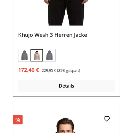
Khujo Wesh 3 Herren Jacke
(Diese Option ist zurzeit nicht verfügbar.)
(Diese Option ist zurzeit nicht verfügbar.)
Verkaufspreis:
Regulärer Preis:
172,46 €
229,95 €
(25% gespart)
Details
%