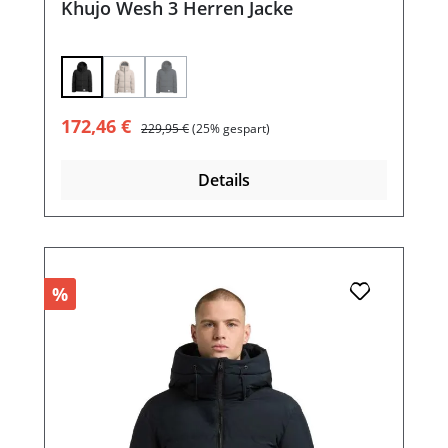
Khujo Wesh 3 Herren Jacke
(Diese Option ist zurzeit nicht verfügbar.)
(Diese Option ist zurzeit nicht verfügbar.)
Verkaufspreis:
Regulärer Preis:
172,46 €
229,95 €
(25% gespart)
Details
%