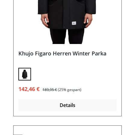
Khujo Figaro Herren Winter Parka
Verkaufspreis:
Regulärer Preis:
142,46 €
189,95 €
(25% gespart)
Details