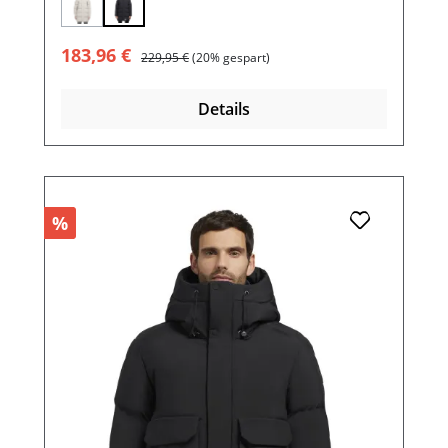
(Diese Option ist zurzeit nicht verfügbar.)
Verkaufspreis:
Regulärer Preis:
183,96 €
229,95 €
(20% gespart)
Details
%