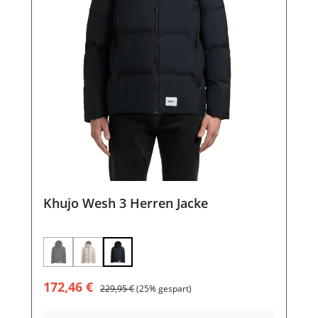
Khujo Wesh 3 Herren Jacke
(Diese Option ist zurzeit nicht verfügbar.)
(Diese Option ist zurzeit nicht verfügbar.)
Verkaufspreis:
Regulärer Preis:
172,46 €
229,95 €
(25% gespart)