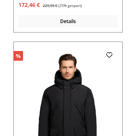
Verkaufspreis:
Regulärer Preis:
172,46 €
229,95 €
(25% gespart)
Details
%