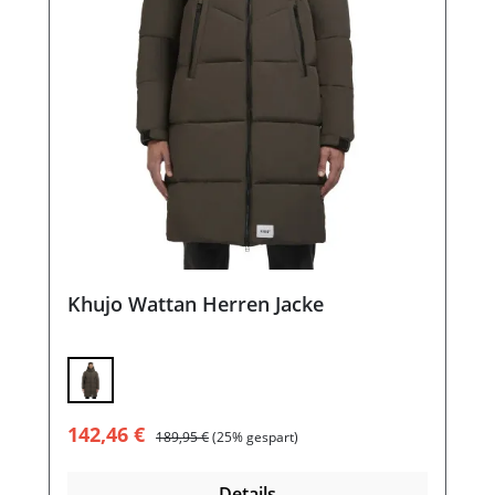
Khujo Wattan Herren Jacke
Verkaufspreis:
Regulärer Preis:
142,46 €
189,95 €
(25% gespart)
Details