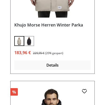
Khujo Morse Herren Winter Parka
Verkaufspreis:
Regulärer Preis:
183,96 €
229,95 €
(20% gespart)
Details
%