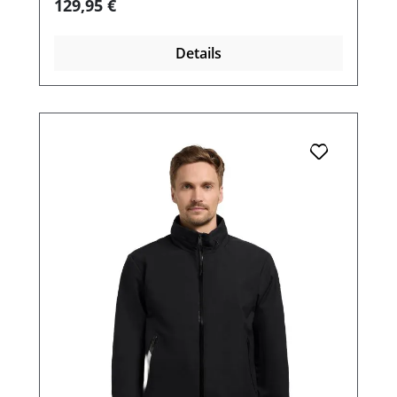
Regulärer Preis:
129,95 €
Details