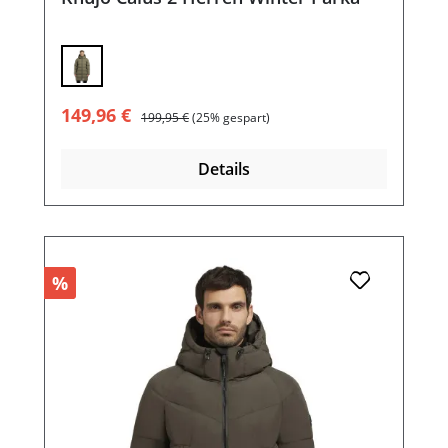
Verkaufspreis:
Regulärer Preis:
149,96 €
199,95 €
(25% gespart)
Details
%