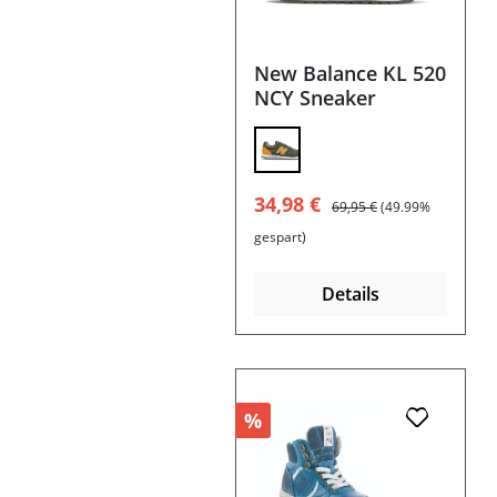
New Balance KL 520
NCY Sneaker
Verkaufspreis:
Regulärer Preis:
34,98 €
69,95 €
(49.99%
gespart)
Details
%