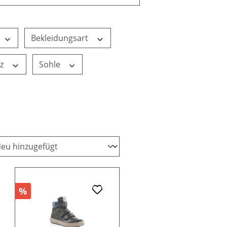
Bekleidungsart
tz
Sohle
%