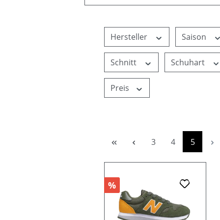
Hersteller
Saison
Schnitt
Schuhart
Preis
Seite
Seite
Seite
3
4
5
%