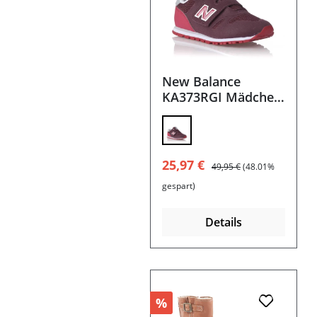
New Balance
KA373RGI Mädchen
Sneaker mit
Klettverschluß 21-
28
Verkaufspreis:
Regulärer Preis:
25,97 €
49,95 €
(48.01%
gespart)
Details
%