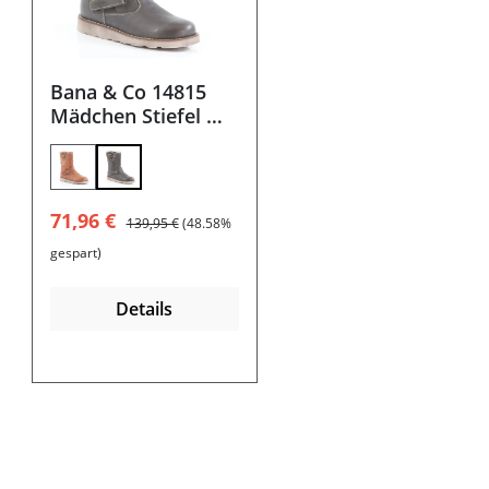
Bana & Co 14815
Mädchen Stiefel mit
Futter
Verkaufspreis:
Regulärer Preis:
71,96 €
139,95 €
(48.58%
gespart)
Details