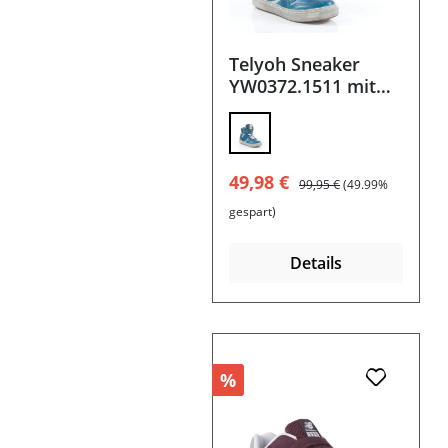
Telyoh Sneaker
YW0372.1511 mit
Filzfutter
Verkaufspreis:
Regulärer Preis:
49,98 €
99,95 €
(49.99%
gespart)
Details
%