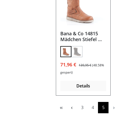
Bana & Co 14815
Mädchen Stiefel mit
Futter
(Diese Option ist zurzei
Verkaufspreis:
Regulärer Preis:
71,96 €
139,95 €
(48.58%
gespart)
Details
Seite
Seite
Seite
3
4
5