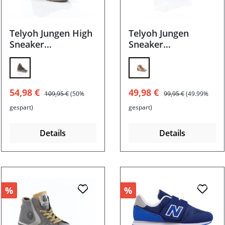
Telyoh Jungen High
Telyoh Jungen
Sneaker
Sneaker
Y00364.1507
Y00412.1517
Verkaufspreis:
Regulärer Preis:
Verkaufspreis:
Regulärer Preis:
54,98 €
49,98 €
109,95 €
(50%
99,95 €
(49.99%
gespart)
gespart)
Details
Details
%
%