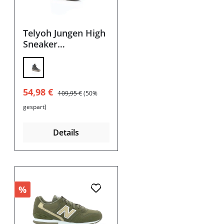
Telyoh Jungen High
Sneaker
Y00364.1508
Verkaufspreis:
Regulärer Preis:
54,98 €
109,95 €
(50%
gespart)
Details
%