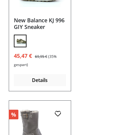
New Balance KJ 996
GIY Sneaker
Verkaufspreis:
Regulärer Preis:
45,47 €
69,95 €
(35%
gespart)
Details
%