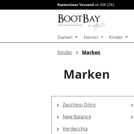
Kostenloser Versand
ab 40€ (DE)
springen
Zur Hauptnavigation springen
Damen
Herren
Kinder
Kinder
Marken
Marken
Zecchino Dóro
New Balance
Verdecchia