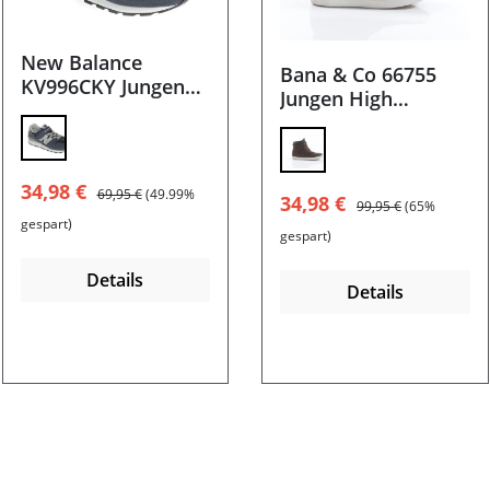
New Balance
Bana & Co 66755
KV996CKY Jungen
Jungen High
Sneaker
Sneaker
Verkaufspreis:
Regulärer Preis:
34,98 €
69,95 €
(49.99%
Verkaufspreis:
Regulärer Preis:
34,98 €
99,95 €
(65%
gespart)
gespart)
Details
Details