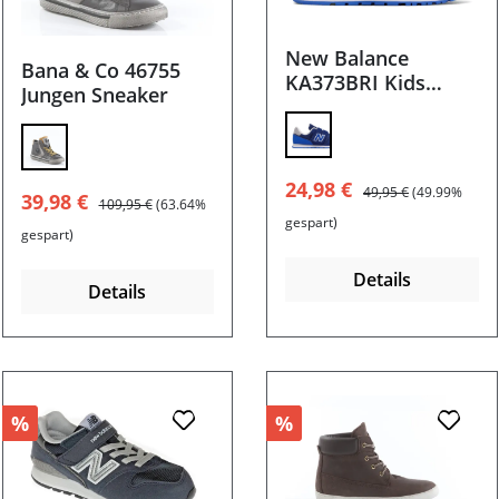
New Balance
Bana & Co 46755
KA373BRI Kids
Jungen Sneaker
Sneaker Gr. 21 - Gr.
35
Verkaufspreis:
Regulärer Preis:
24,98 €
49,95 €
(49.99%
Verkaufspreis:
Regulärer Preis:
39,98 €
109,95 €
(63.64%
gespart)
gespart)
Details
Details
%
%