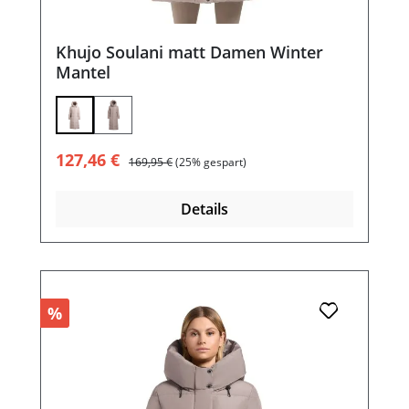
Khujo Soulani matt Damen Winter
Mantel
Verkaufspreis:
Regulärer Preis:
127,46 €
169,95 €
(25% gespart)
Details
%