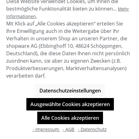
Diese Website verwendet Cookies, um Ihnen die
bestmögliche Funktionalität bieten zu können...
Mehr
.
Informationen
Mit Klick auf „Alle Cookies akzeptieren“ erteilen Sie
Ihre Einwilligung auch in die Weitergabe über Ihr
Verhalten in unserem Shop an unseren Partner, die
shopware AG (Ebbinghoff 10, 48624 Schöppingen,
Khujo Mayla 3 Damen Mantel
Deutschland), die diese Daten Ihnen nicht persönlich
zuordnen kann, sie aber zu eigenen Zwecken (z.B.
Produktverbesserungen, Marktverhaltensanalysen)
verarbeiten darf.
Verkaufspreis:
Regulärer Preis:
164,96 €
219,95 €
(25% gespart)
Datenschutzeinstellungen
Details
Ausgewählte Cookies akzeptieren
Alle Cookies akzeptieren
- Impressum
- AGB
- Datenschutz
%