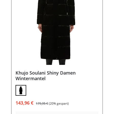
Khujo Soulani Shiny Damen
Wintermantel
Verkaufspreis:
Regulärer Preis:
143,96 €
179,95 €
(20% gespart)