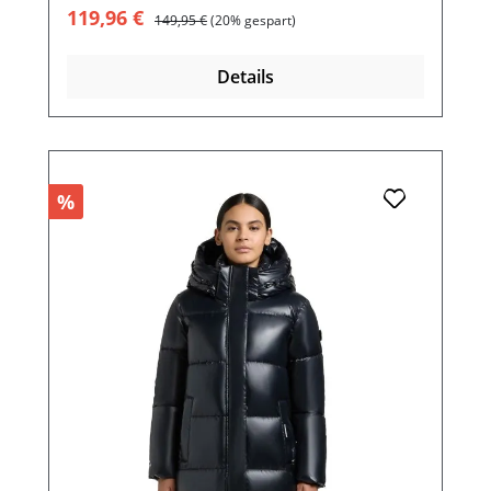
Verkaufspreis:
Regulärer Preis:
119,96 €
149,95 €
(20% gespart)
Details
%