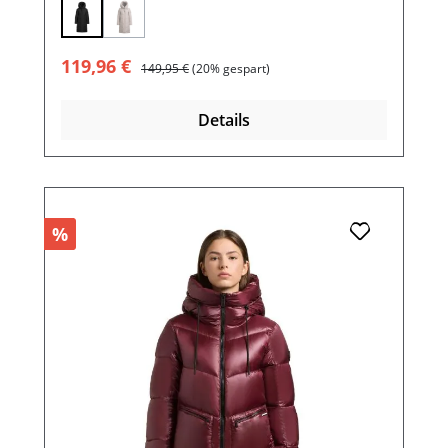
(Diese Option ist zurzeit nicht verfügbar.)
Verkaufspreis:
Regulärer Preis:
119,96 €
149,95 €
(20% gespart)
Details
%