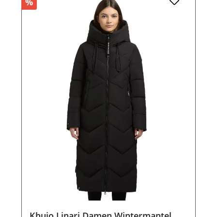
%
Khujo Linari Damen Wintermantel