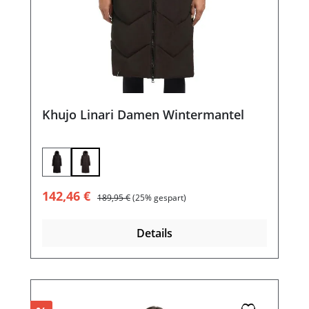
Khujo Linari Damen Wintermantel
Verkaufspreis:
Regulärer Preis:
142,46 €
189,95 €
(25% gespart)
Details