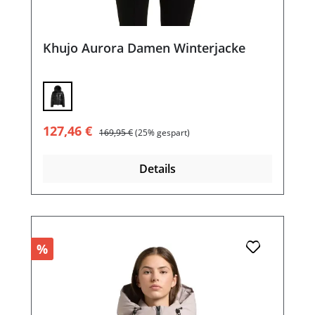
Khujo Aurora Damen Winterjacke
Verkaufspreis:
Regulärer Preis:
127,46 €
169,95 €
(25% gespart)
Details
%