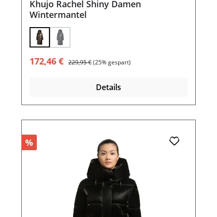
Khujo Rachel Shiny Damen
Wintermantel
(Diese Option ist zurzeit nicht verfügbar.)
Verkaufspreis:
Regulärer Preis:
172,46 €
229,95 €
(25% gespart)
Details
%