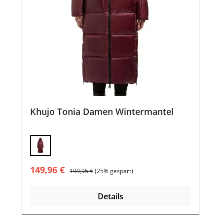
Khujo Tonia Damen Wintermantel
Verkaufspreis:
Regulärer Preis:
149,96 €
199,95 €
(25% gespart)
Details