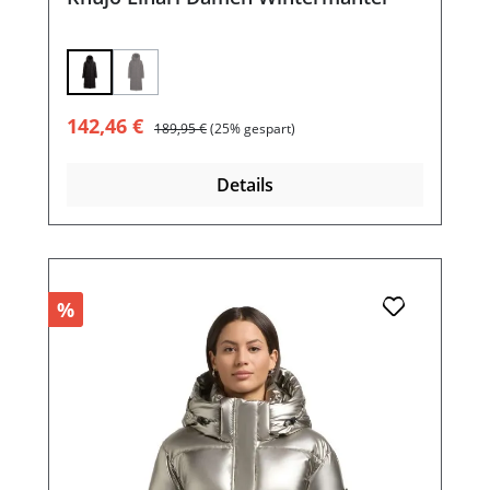
(Diese Option ist zurzeit nicht verfügbar.)
Verkaufspreis:
Regulärer Preis:
142,46 €
189,95 €
(25% gespart)
Details
%