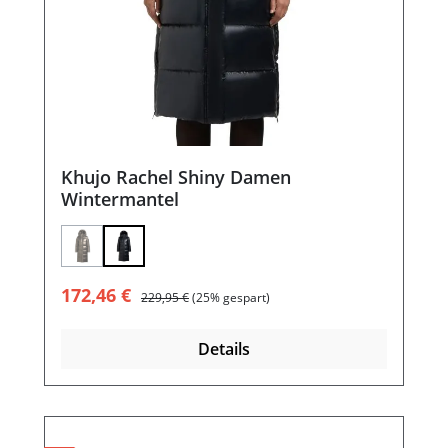
Khujo Rachel Shiny Damen
Wintermantel
(Diese Option ist zurzeit nicht verfügbar.)
Verkaufspreis:
Regulärer Preis:
172,46 €
229,95 €
(25% gespart)
Details