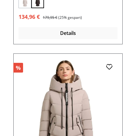
(Diese Option ist zurzeit nicht verfügbar.)
Verkaufspreis:
Regulärer Preis:
134,96 €
179,95 €
(25% gespart)
Details
%