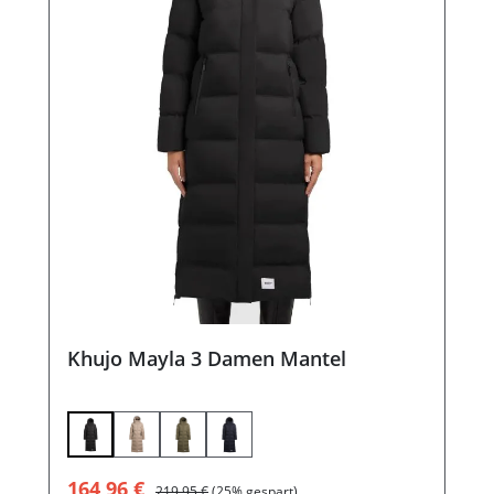
Khujo Mayla 3 Damen Mantel
Verkaufspreis:
Regulärer Preis:
164,96 €
219,95 €
(25% gespart)