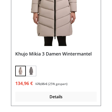
Khujo Mikia 3 Damen Wintermantel
(Diese Option ist zurzeit nicht verfügbar.)
Verkaufspreis:
Regulärer Preis:
134,96 €
179,95 €
(25% gespart)
Details