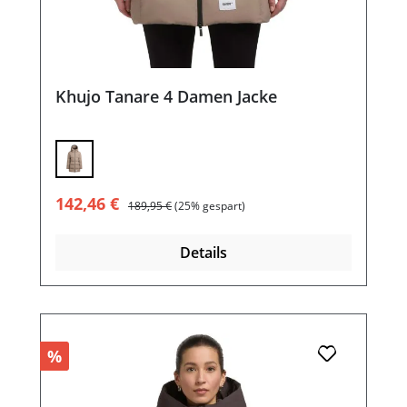
Khujo Tanare 4 Damen Jacke
Verkaufspreis:
Regulärer Preis:
142,46 €
189,95 €
(25% gespart)
Details
%