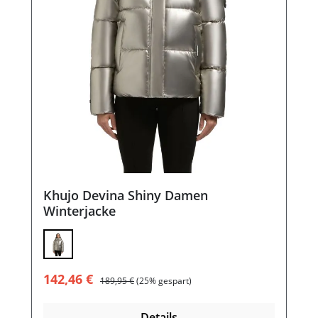
Khujo Devina Shiny Damen
Winterjacke
Verkaufspreis:
Regulärer Preis:
142,46 €
189,95 €
(25% gespart)
Details