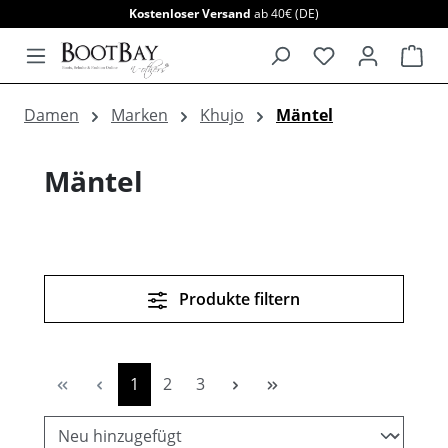
Kostenloser Versand
ab 40€ (DE)
alt springen
War
Damen
Marken
Khujo
Mäntel
Mäntel
Produkte filtern
Seite
Seite
Seite
1
2
3