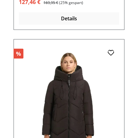
Verkaufspreis:
Regulärer Preis:
127,46 €
169,95 €
(25% gespart)
Details
%