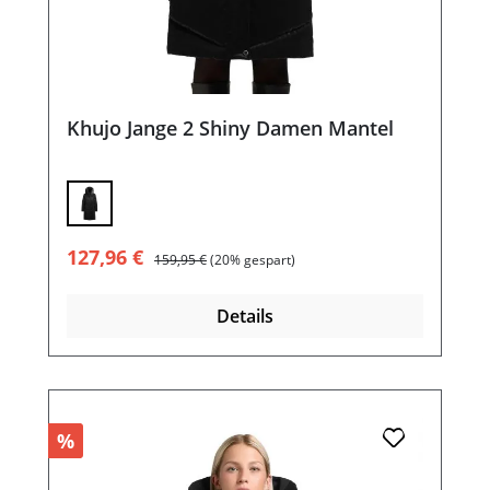
Khujo Jange 2 Shiny Damen Mantel
Verkaufspreis:
Regulärer Preis:
127,96 €
159,95 €
(20% gespart)
Details
%