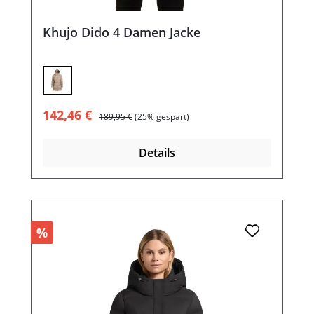
Khujo Dido 4 Damen Jacke
Verkaufspreis:
Regulärer Preis:
142,46 €
189,95 €
(25% gespart)
Details
%